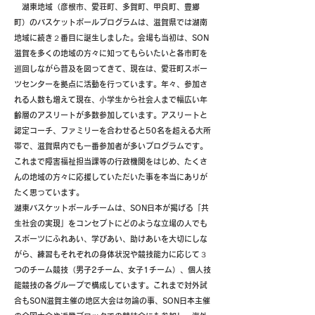
湖東地域（彦根市、愛荘町、多賀町、甲良町、豊郷
町）のバスケットボールプログラムは、滋賀県では湖南
地域に続き２番目に誕生しました。会場も当初は、SON
滋賀を多くの地域の方々に知ってもらいたいと各市町を
巡回しながら普及を図ってきて、現在は、愛荘町スポー
ツセンターを拠点に活動を行っています。年々、参加さ
れる人数も増えて現在、小学生から社会人まで幅広い年
齢層のアスリートが多数参加しています。アスリートと
認定コーチ、ファミリーを合わせると50名を超える大所
帯で、滋賀県内でも一番参加者が多いプログラムです。
これまで障害福祉担当課等の行政機関をはじめ、たくさ
んの地域の方々に応援していただいた事を本当にありが
たく思っています。
湖東バスケットボールチームは、SON日本が掲げる「共
生社会の実現」をコンセプトにどのような立場の人でも
スポーツにふれあい、学びあい、助けあいを大切にしな
がら、練習もそれぞれの身体状況や競技能力に応じて３
つのチーム競技（男子2チーム、女子1チーム）、個人技
能競技の各グループで構成しています。これまで対外試
合もSON滋賀主催の地区大会は勿論の事、SON日本主催