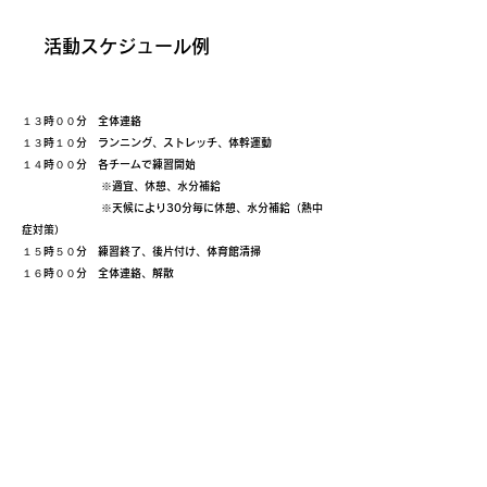
​活動スケジュール例
１３時００分 全体連絡
１３時１０分 ランニング、ストレッチ、体幹運動
１４時００分 各チームで練習開始
※適宜、休憩、水分補給
※天候により30分毎に休憩、水分補給（熱中
症対策）
１５時５０分 練習終了、後片付け、体育館清掃
１６時００分 全体連絡、解散
プログラム一覧へ戻る