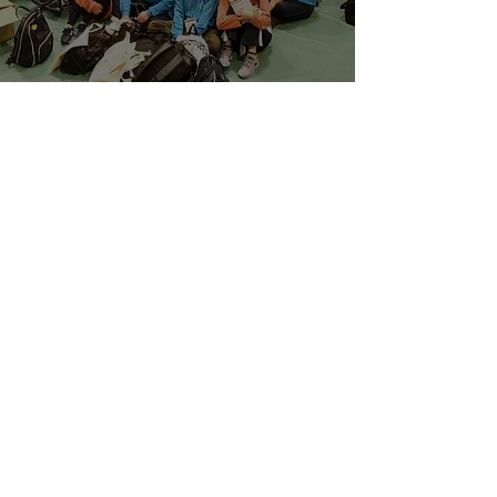
スペシャルオリンピックス日本・滋賀 事務局
〒520-2144 滋賀県大津市大萱７丁目６ー４３
びわこ共生モール２F 社会福祉法人 共生シンフォニ
ー
内
「スペシャルオリンピックス日本・滋賀」
E-mail：
sonshiga2024@gmail.com
FORMAT