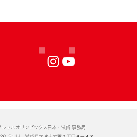
障ス
ミン
ペシャルオリンピックス日本・滋賀 事務局
520-2144 滋賀県大津市大萱７丁目６ー４３