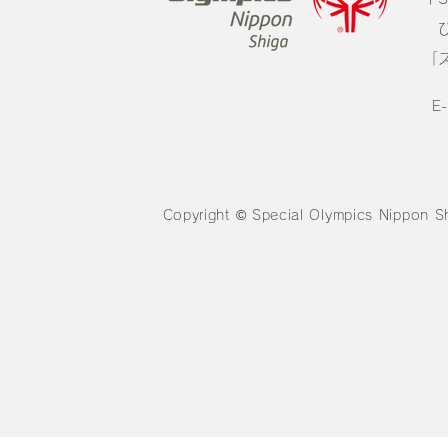
び
「
E
Copyright © Special Olympics Nippon Sh