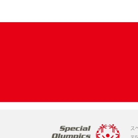
『SOバドミントン』の付帯イ
ベント開催要項を発表しまし
た
ス
〒